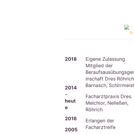
Werdegang
2018
Eigene Zulassung
Mitglied der
Beraufsausübungsge
inschaft Dres Röhrich
Barnasch, Schirrmeis
2014
-
Facharztpraxis Dres.
heut
Melchior, Nelleßen,
e
Röhrich
2016
Erlangen der
Facharztreife
2005